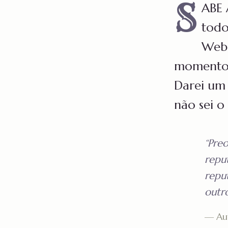
S
ABE 
todo
Web,
momento.
Darei um
não sei o
“Pre
repu
repu
outr
— Au