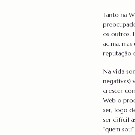
Tanto na W
preocupado
os outros.
acima, mas 
reputação 
Na vida som
negativas)
crescer com
Web o proc
ser, logo d
ser difícil
“quem sou” 