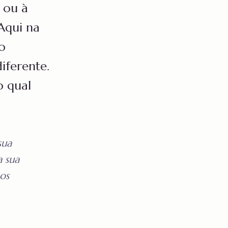
 ou à
 Aqui na
do
iferente.
 qual
sua
a sua
os