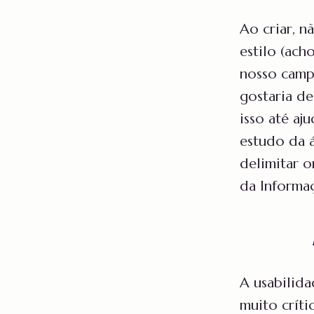
Ao criar, n
estilo (ach
nosso campo
gostaria de
isso até aj
estudo da á
delimitar 
da Informa
A usabilida
muito críti