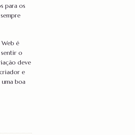
s para os
á sempre
a Web é
sentir o
riação deve
criador e
r uma boa