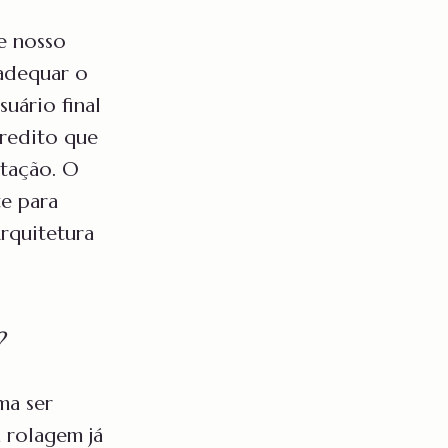
e nosso
 adequar o
uário final
credito que
ntação. O
te para
rquitetura
?
ma ser
 rolagem já