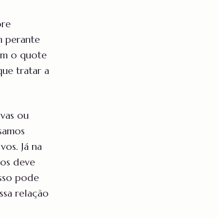
pre
m perante
om o quote
ue tratar a
ivas ou
ssamos
vos. Já na
mos deve
Isso pode
ssa relação