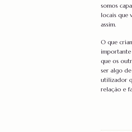
somos capaz
locais que 
assim.
O que cria
importante 
que os out
ser algo de
utilizador 
relação e f