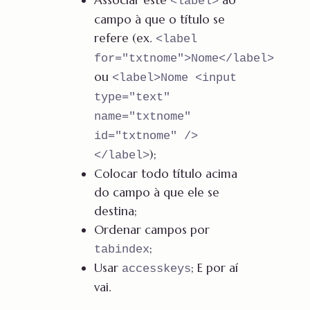
<label>
campo à que o título se
refere (ex.
<label
for="txtnome">Nome</label>
ou
<label>Nome <input
type="text"
name="txtnome"
id="txtnome" />
);
</label>
Colocar todo título acima
do campo à que ele se
destina;
Ordenar campos por
;
tabindex
Usar
; E por aí
accesskeys
vai.