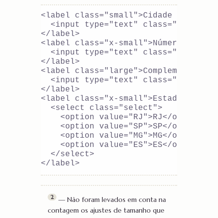
<label class="small">Cidade *

  <input type="text" class="textfield
</label>

<label class="x-small">Número *

  <input type="text" class="textfield
</label>

<label class="large">Complemento *

  <input type="text" class="textfield
</label>

<label class="x-small">Estado *

  <select class="select">

    <option value="RJ">RJ</option>

    <option value="SP">SP</option>

    <option value="MG">MG</option>

    <option value="ES">ES</option>

  </select>

2
— Não foram levados em conta na
contagem os ajustes de tamanho que