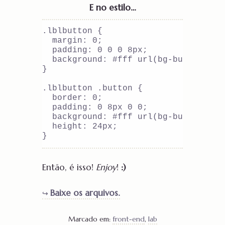
E no estilo…
.lblbutton {

  margin: 0;

  padding: 0 0 0 8px;

  background: #fff url(bg-button.gif)
}

.lblbutton .button {

  border: 0;

  padding: 0 8px 0 0;

  background: #fff url(bg-button.gif)
  height: 24px;

Então, é isso!
Enjoy
!
:)
Baixe os arquivos.
Marcado em:
front-end
,
lab