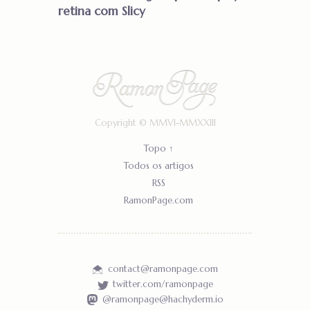
retina com Slicy
Copyright ©
MMVI-MMXXIII
Topo ↑
Todos os artigos
RSS
RamonPage.com
contact@ramonpage.com
twitter.com/ramonpage
@ramonpage@hachyderm.io